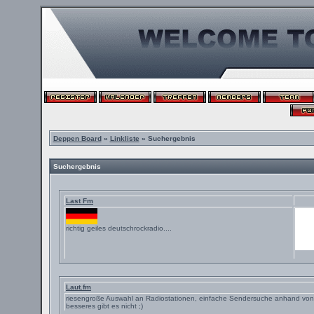
Deppen Board
»
Linkliste
» Suchergebnis
Suchergebnis
Last Fm
richtig geiles deutschrockradio....
Laut.fm
riesengroße Auswahl an Radiostationen, einfache Sendersuche anhand vo
besseres gibt es nicht ;)