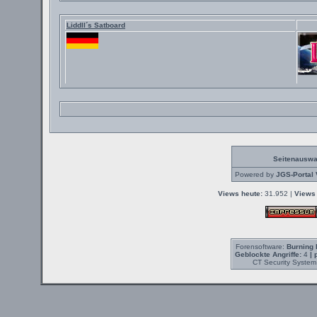
Liddll´s Satboard
Seitenauswa
Powered by
JGS-Portal 
Views heute:
31.952 |
Views 
Forensoftware:
Burning 
Geblockte Angriffe:
4
| 
CT Security System