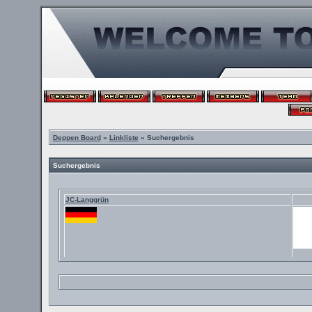
Deppen Board
»
Linkliste
» Suchergebnis
Suchergebnis
JC-Langgrün