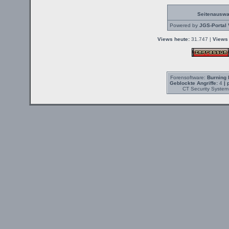
Seitenauswa
Powered by
JGS-Portal 
Views heute:
31.747 |
Views 
Forensoftware:
Burning 
Geblockte Angriffe:
4
| 
CT Security System