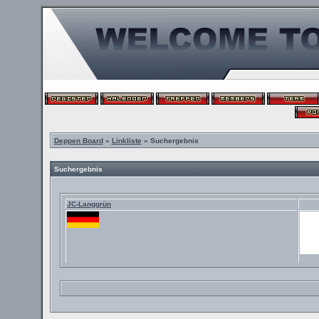
Deppen Board
»
Linkliste
» Suchergebnis
Suchergebnis
JC-Langgrün