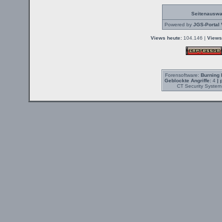
Seitenauswa
Powered by
JGS-Portal 
Views heute:
104.146 |
Views
Forensoftware:
Burning 
Geblockte Angriffe:
4
| 
CT Security System