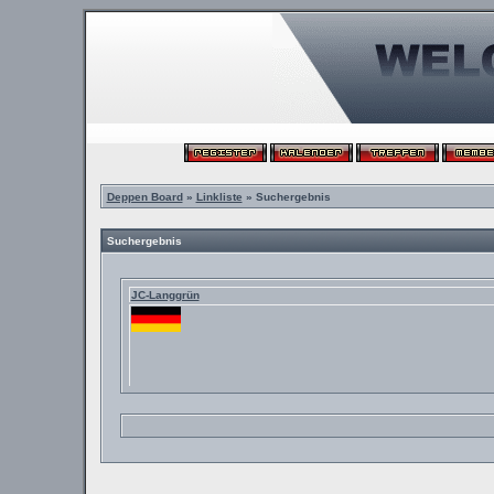
Deppen Board
»
Linkliste
» Suchergebnis
Suchergebnis
JC-Langgrün