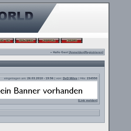
» Hallo Gast [
Anmelden
|
Registrieren
]
eingetragen am:
26.03.2010 - 19:56
| von:
DvD Mihre
| Hits:
234550
[
Link melden
]