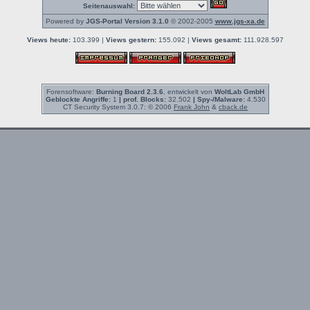
Seitenauswahl:
Powered by
JGS-Portal Version 3.1.0
© 2002-2005
www.jgs-xa.de
Views heute:
103.399 |
Views gestern:
155.092 |
Views gesamt:
111.928.597
Forensoftware:
Burning Board 2.3.6
, entwickelt von
WoltLab GmbH
Geblockte Angriffe:
1
| prof. Blocks:
32.502
| Spy-/Malware:
4.530
CT Security System 3.0.7: © 2006
Frank John
&
cback.de