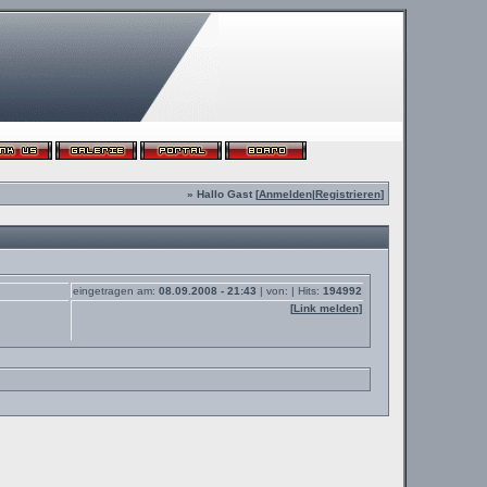
» Hallo Gast [
Anmelden
|
Registrieren
]
eingetragen am:
08.09.2008 - 21:43
| von:
| Hits:
194992
[
Link melden
]