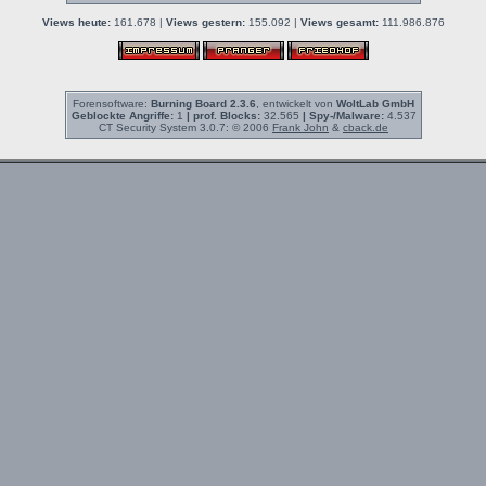
Views heute:
161.678 |
Views gestern:
155.092 |
Views gesamt:
111.986.876
Forensoftware:
Burning Board 2.3.6
, entwickelt von
WoltLab GmbH
Geblockte Angriffe:
1
| prof. Blocks:
32.565
| Spy-/Malware:
4.537
CT Security System 3.0.7: © 2006
Frank John
&
cback.de