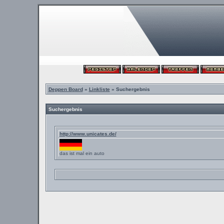
Deppen Board
»
Linkliste
» Suchergebnis
Suchergebnis
http://www.unicates.de/
das ist mal ein auto