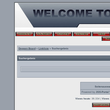
Deppen Board
»
Linkliste
» Suchergebnis
Suchergebnis
Seitenauswa
Powered by
JGS-Portal 
Views heute:
36.334 |
Views 