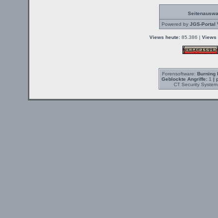
Seitenauswa
Powered by
JGS-Portal 
Views heute:
85.386 |
Views 
Forensoftware:
Burning 
Geblockte Angriffe:
1
| 
CT Security System