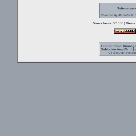
Seitenauswa
Powered by
JGS-Portal 
Views heute:
57.366 |
Views 
Forensoftware:
Burning 
Geblockte Angriffe:
1
| 
CT Security System