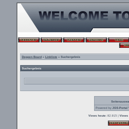
Deppen Board
»
Linkliste
» Suchergebnis
Suchergebnis
Seitenauswa
Powered by
JGS-Portal 
Views heute:
82.915 |
Views 