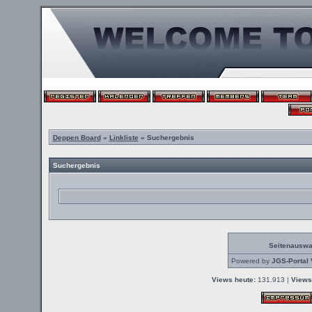
Deppen Board
»
Linkliste
» Suchergebnis
Suchergebnis
Seitenauswa
Powered by
JGS-Portal 
Views heute:
131.913 |
Views