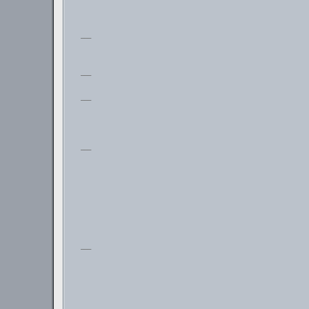
___
___
___
___
___