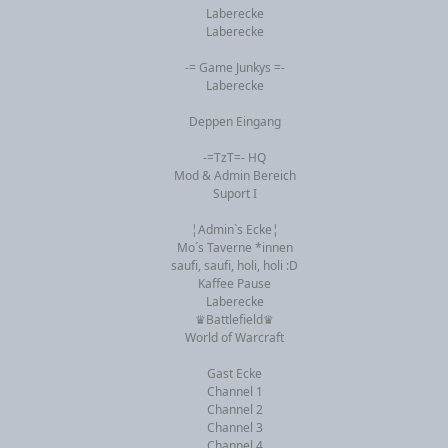
Laberecke
Laberecke
-= Game Junkys =-
Laberecke
Deppen Eingang
-=TzT=- HQ
Mod & Admin Bereich
Suport I
¦Admin`s Ecke¦
Mo´s Taverne *innen
saufi, saufi, holi, holi :D
Kaffee Pause
Laberecke
♛Battlefield♛
World of Warcraft
Gast Ecke
Channel 1
Channel 2
Channel 3
Channel 4