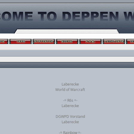
Laberecke
World of Warcraft
-= R6s =-
Laberecke
DGWPD Vorstand
Laberecke
-= Rainbow =-