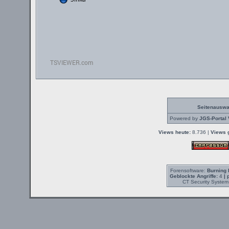
Seitenauswa
Powered by
JGS-Portal 
Views heute:
8.736 |
Views 
Forensoftware:
Burning 
Geblockte Angriffe:
4
| 
CT Security System