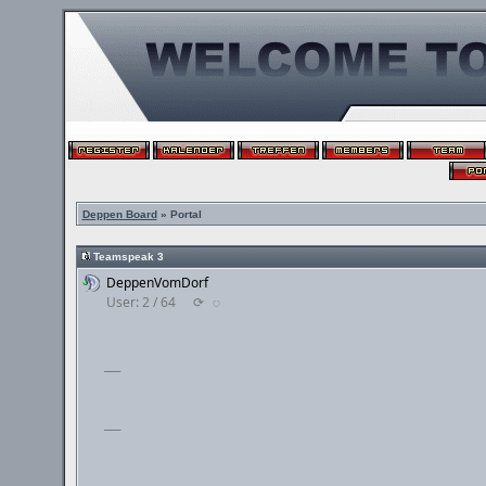
Deppen Board
» Portal
Teamspeak 3
DeppenVomDorf
User: 2 / 64
⟳
◌
___
___
___