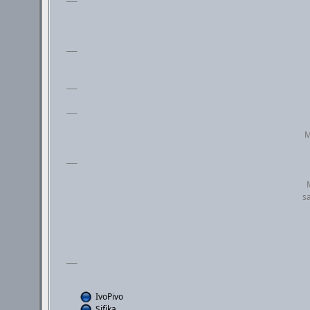
___
___
___
M
___
sa
___
IvoPivo
Sifika