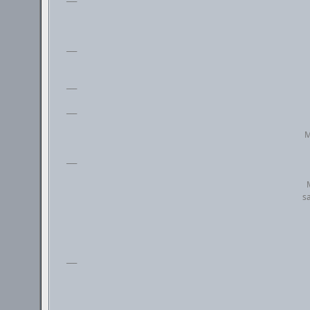
___
___
___
M
___
sa
___