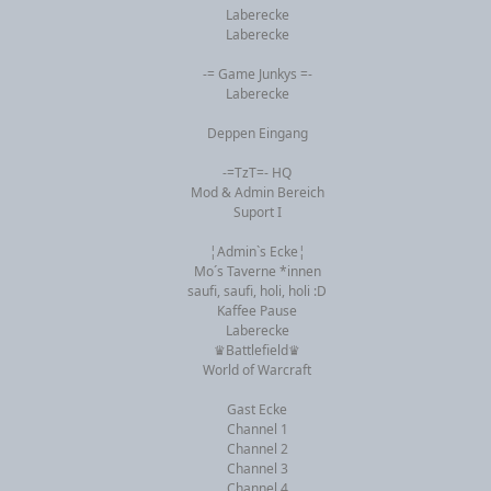
Laberecke
Laberecke
-= Game Junkys =-
Laberecke
Deppen Eingang
-=TzT=- HQ
Mod & Admin Bereich
Suport I
¦Admin`s Ecke¦
Mo´s Taverne *innen
saufi, saufi, holi, holi :D
Kaffee Pause
Laberecke
♛Battlefield♛
World of Warcraft
Gast Ecke
Channel 1
Channel 2
Channel 3
Channel 4