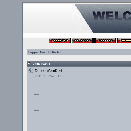
Deppen Board
» Portal
Teamspeak 3
DeppenVomDorf
User: 0 / 64
⟳
◌
___
___
___