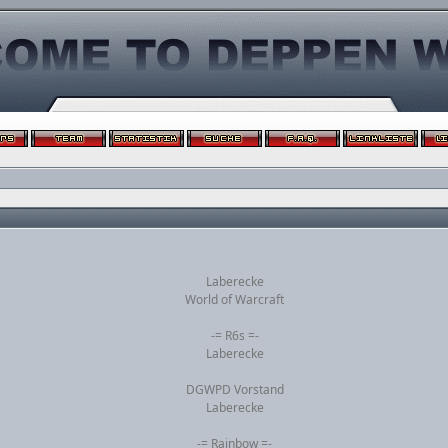
Laberecke
World of Warcraft
-= R6s =-
Laberecke
DGWPD Vorstand
Laberecke
-= Rainbow =-