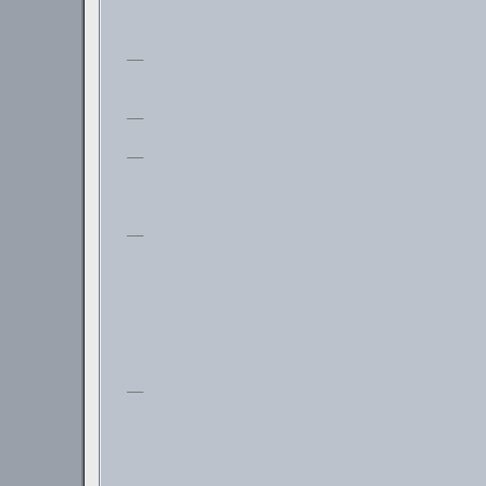
___
___
___
___
___