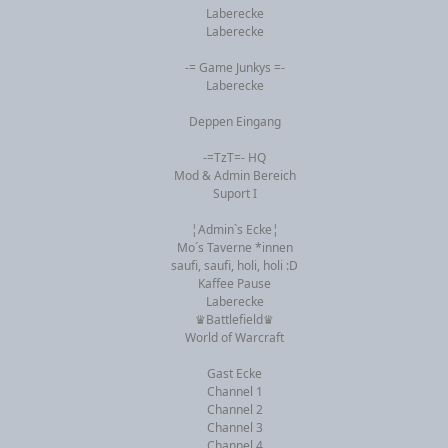
Laberecke
Laberecke
-= Game Junkys =-
Laberecke
Deppen Eingang
-=TzT=- HQ
Mod & Admin Bereich
Suport I
¦Admin`s Ecke¦
Mo´s Taverne *innen
saufi, saufi, holi, holi :D
Kaffee Pause
Laberecke
♛Battlefield♛
World of Warcraft
Gast Ecke
Channel 1
Channel 2
Channel 3
Channel 4