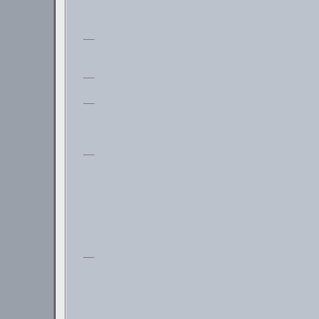
___
___
___
___
___