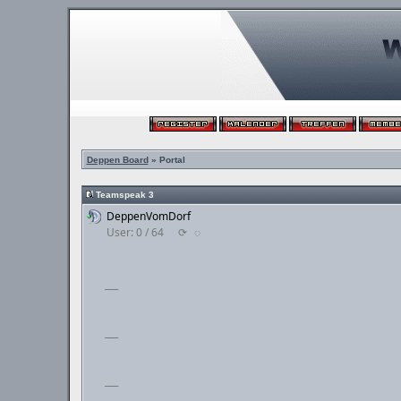
Deppen Board
» Portal
Teamspeak 3
DeppenVomDorf
User: 0 / 64
⟳
◌
___
___
___