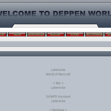
Laberecke
World of Warcraft
-= R6s =-
Laberecke
DGWPD Vorstand
Laberecke
-= Rainbow =-