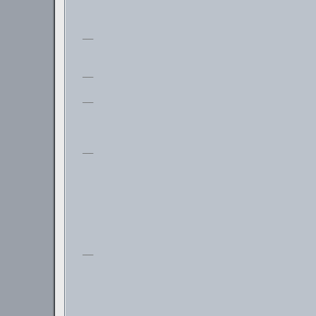
___
___
___
___
___