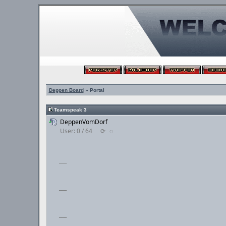
Deppen Board
» Portal
Teamspeak 3
DeppenVomDorf
User: 0 / 64
⟳
◌
___
___
___