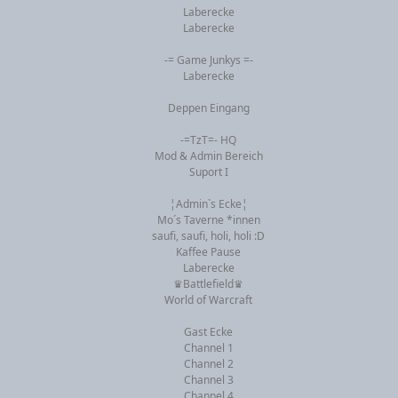
Laberecke
Laberecke
-= Game Junkys =-
Laberecke
Deppen Eingang
-=TzT=- HQ
Mod & Admin Bereich
Suport I
¦Admin`s Ecke¦
Mo´s Taverne *innen
saufi, saufi, holi, holi :D
Kaffee Pause
Laberecke
♛Battlefield♛
World of Warcraft
Gast Ecke
Channel 1
Channel 2
Channel 3
Channel 4