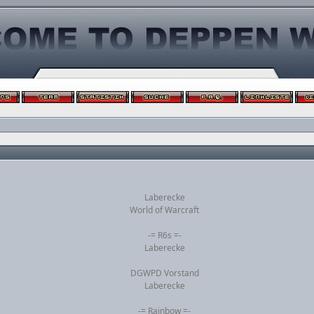
Laberecke
World of Warcraft
-= R6s =-
Laberecke
DGWPD Vorstand
Laberecke
-= Rainbow =-