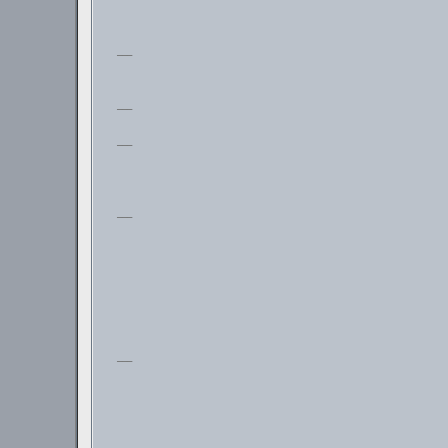
___
___
___
___
___