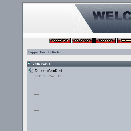
Deppen Board
» Portal
Teamspeak 3
DeppenVomDorf
User: 0 / 64
⟳
◌
___
___
___