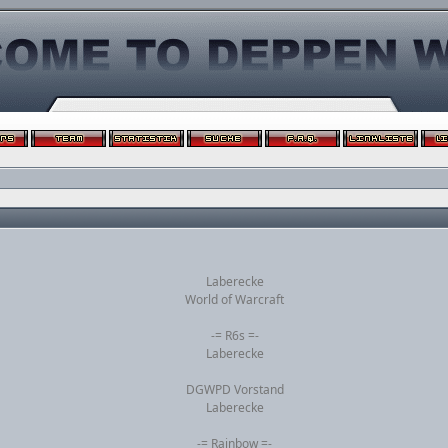
Laberecke
World of Warcraft
-= R6s =-
Laberecke
DGWPD Vorstand
Laberecke
-= Rainbow =-