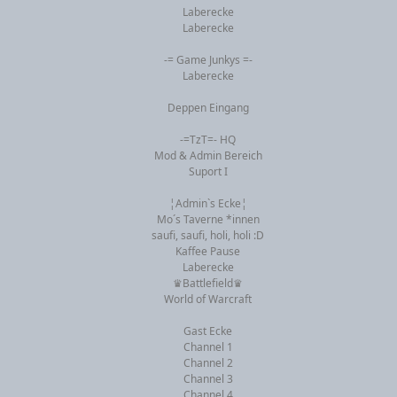
Laberecke
Laberecke
-= Game Junkys =-
Laberecke
Deppen Eingang
-=TzT=- HQ
Mod & Admin Bereich
Suport I
¦Admin`s Ecke¦
Mo´s Taverne *innen
saufi, saufi, holi, holi :D
Kaffee Pause
Laberecke
♛Battlefield♛
World of Warcraft
Gast Ecke
Channel 1
Channel 2
Channel 3
Channel 4