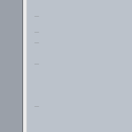
___
___
___
___
___