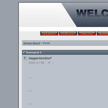
Deppen Board
» Portal
Teamspeak 3
DeppenVomDorf
User: 0 / 64
⟳
◌
___
___
___