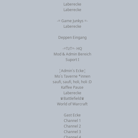
Laberecke
Laberecke
-= Game Junkys =-
Laberecke
Deppen Eingang
-=TzT=- HQ
Mod & Admin Bereich
Suport I
¦Admin`s Ecke¦
Mo´s Taverne *innen
saufi, saufi, holi, holi :D
Kaffee Pause
Laberecke
♛Battlefield♛
World of Warcraft
Gast Ecke
Channel 1
Channel 2
Channel 3
Channel 4