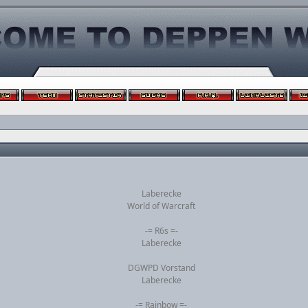
Laberecke
World of Warcraft
-= R6s =-
Laberecke
DGWPD Vorstand
Laberecke
-= Rainbow =-