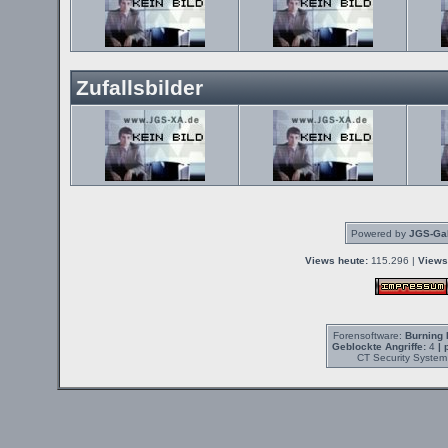
Zufallsbilder
Powered by
JGS-Gal
Views heute:
115.296 |
Views
Forensoftware:
Burning 
Geblockte Angriffe:
4
| 
CT Security System