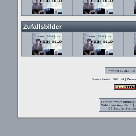
Zufallsbilder
Powered by
JGS-Gal
Views heute:
160.094 |
Views
Forensoftware:
Burning 
Geblockte Angriffe:
1
| 
CT Security System