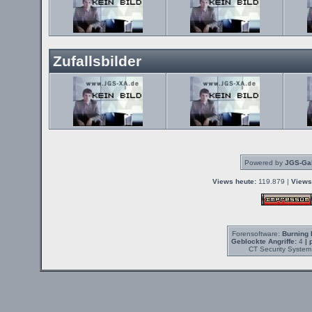
Zufallsbilder
Powered by
JGS-Gal
Views heute:
119.879 |
Views
Forensoftware:
Burning 
Geblockte Angriffe:
4
| 
CT Security System