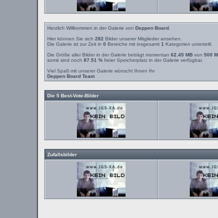
Herzlich Willkommen in der Galerie von
Deppen Board
.
Hier können Sie sich
282
Bilder unserer Mitglieder ansehen.
Die Galerie ist zur Zeit in
0
Bereiche mit insgesamt
1
Kategorien unterteilt.
Die Größe aller Bilder in der Galerie beträgt momentan
62.45 MB
von
500 
somit sind noch
87.51 %
freier Speicherplatz in der Galerie verfügbar.
Viel Spaß mit unserer Galerie wünscht Ihnen Ihr
Deppen Board Team
Die 5 Best-Vote-Bilder
Zufallsbilder