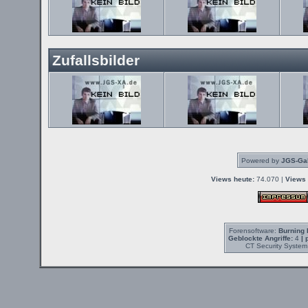
Zufallsbilder
Powered by
JGS-Gal
Views heute:
74.070 |
Views 
Forensoftware:
Burning 
Geblockte Angriffe:
4
| 
CT Security System