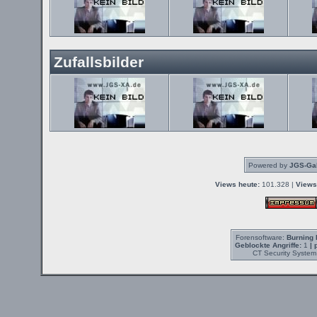
Zufallsbilder
Powered by
JGS-Gal
Views heute:
101.328 |
Views
Forensoftware:
Burning 
Geblockte Angriffe:
1
| 
CT Security System