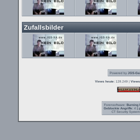
Zufallsbilder
Powered by
JGS-Gal
Views heute:
128.249 |
Views
Forensoftware:
Burning 
Geblockte Angriffe:
4
| 
CT Security System