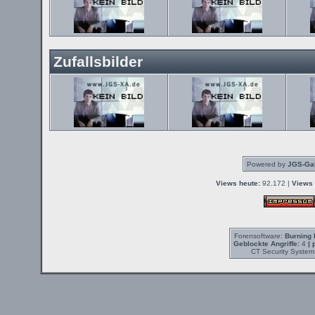
Zufallsbilder
Powered by
JGS-Gal
Views heute:
92.172 |
Views 
Forensoftware:
Burning 
Geblockte Angriffe:
4
| 
CT Security System