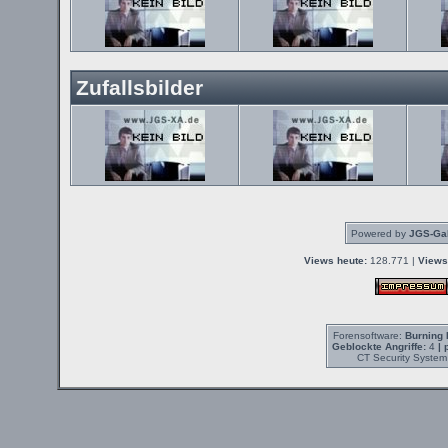
Zufallsbilder
Powered by
JGS-Gal
Views heute:
128.771 |
Views
Forensoftware:
Burning 
Geblockte Angriffe:
4
| 
CT Security System