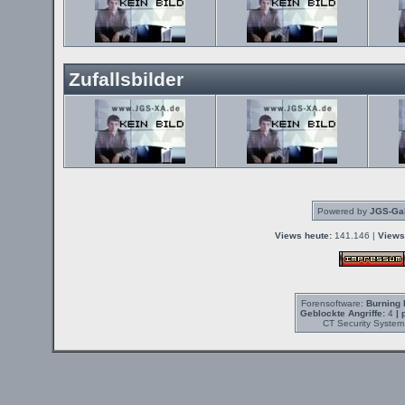
Zufallsbilder
Powered by
JGS-Gal
Views heute:
141.146 |
Views
Forensoftware:
Burning 
Geblockte Angriffe:
4
| 
CT Security System