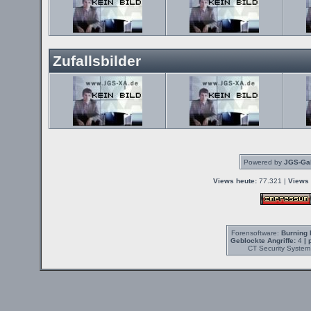
Zufallsbilder
Powered by
JGS-Gal
Views heute:
77.321 |
Views 
Forensoftware:
Burning 
Geblockte Angriffe:
4
| 
CT Security System