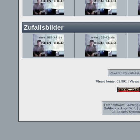
Zufallsbilder
Powered by
JGS-Gal
Views heute:
62.891 |
Views 
Forensoftware:
Burning 
Geblockte Angriffe:
1
| 
CT Security System