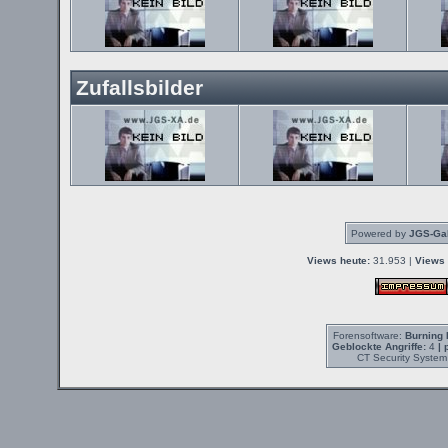
Zufallsbilder
Powered by
JGS-Gal
Views heute:
31.953 |
Views 
Forensoftware:
Burning 
Geblockte Angriffe:
4
| 
CT Security System