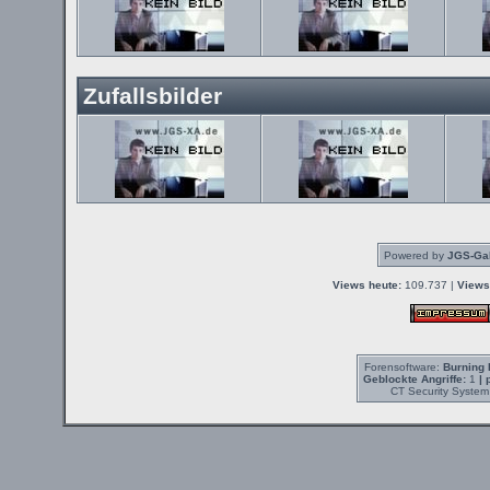
Zufallsbilder
Powered by
JGS-Gal
Views heute:
109.737 |
Views
Forensoftware:
Burning 
Geblockte Angriffe:
1
| 
CT Security System