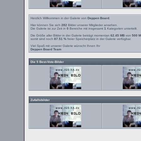
Herzlich Willkommen in der Galerie von
Deppen Board
.
Hier können Sie sich
282
Bilder unserer Mitglieder ansehen.
Die Galerie ist zur Zeit in
0
Bereiche mit insgesamt
1
Kategorien unterteilt.
Die Größe aller Bilder in der Galerie beträgt momentan
62.45 MB
von
500 
somit sind noch
87.51 %
freier Speicherplatz in der Galerie verfügbar.
Viel Spaß mit unserer Galerie wünscht Ihnen Ihr
Deppen Board Team
Die 5 Best-Vote-Bilder
Zufallsbilder