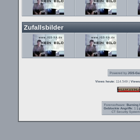
Zufallsbilder
Powered by
JGS-Gal
Views heute:
114.549 |
Views
Forensoftware:
Burning 
Geblockte Angriffe:
1
| 
CT Security System