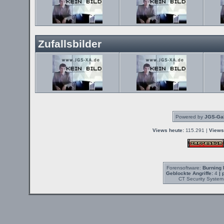
Zufallsbilder
Powered by
JGS-Gal
Views heute:
115.291 |
Views
Forensoftware:
Burning 
Geblockte Angriffe:
4
| 
CT Security System