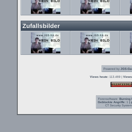
Zufallsbilder
Powered by
JGS-Gal
Views heute:
113.469 |
Views
Forensoftware:
Burning 
Geblockte Angriffe:
1
| 
CT Security System