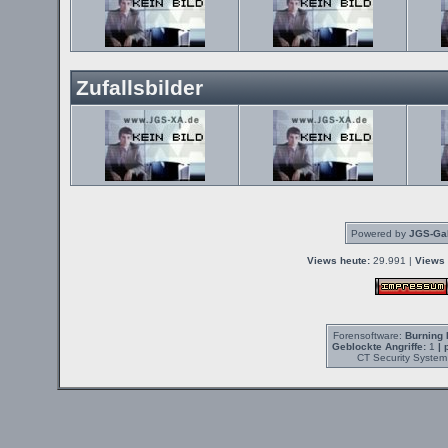
Zufallsbilder
Powered by
JGS-Gal
Views heute:
29.991 |
Views 
Forensoftware:
Burning 
Geblockte Angriffe:
1
| 
CT Security System