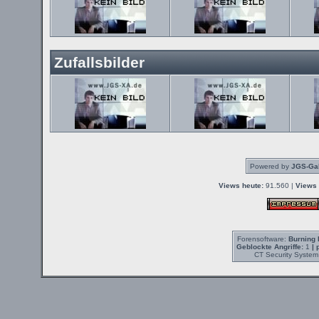
Zufallsbilder
Powered by
JGS-Gal
Views heute:
91.560 |
Views 
Forensoftware:
Burning 
Geblockte Angriffe:
1
| 
CT Security System