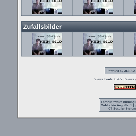
Zufallsbilder
Powered by
JGS-Gal
Views heute:
8.477 |
Views 
Forensoftware:
Burning 
Geblockte Angriffe:
1
| 
CT Security System