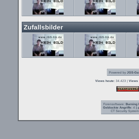
Zufallsbilder
Powered by
JGS-Gal
Views heute:
34.423 |
Views 
Forensoftware:
Burning 
Geblockte Angriffe:
4
| 
CT Security System