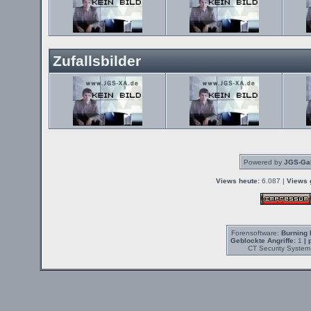
Zufallsbilder
Powered by
JGS-Gal
Views heute:
6.087 |
Views 
Forensoftware:
Burning 
Geblockte Angriffe:
1
| 
CT Security System