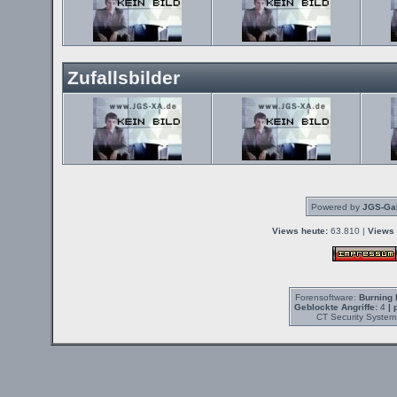
Zufallsbilder
Powered by
JGS-Gal
Views heute:
63.810 |
Views 
Forensoftware:
Burning 
Geblockte Angriffe:
4
| 
CT Security System