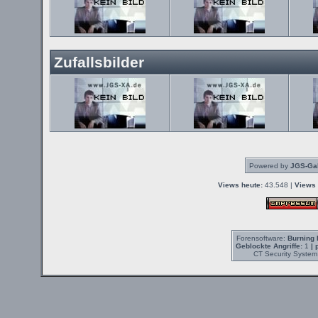
Zufallsbilder
Powered by
JGS-Gal
Views heute:
43.548 |
Views 
Forensoftware:
Burning 
Geblockte Angriffe:
1
| 
CT Security System