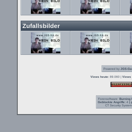
Zufallsbilder
Powered by
JGS-Gal
Views heute:
89.060 |
Views 
Forensoftware:
Burning 
Geblockte Angriffe:
4
| 
CT Security System