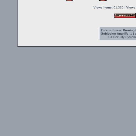
Views heute:
61.336 |
Views 
Forensoftware:
Burning 
Geblockte Angriffe:
1
| 
CT Security System