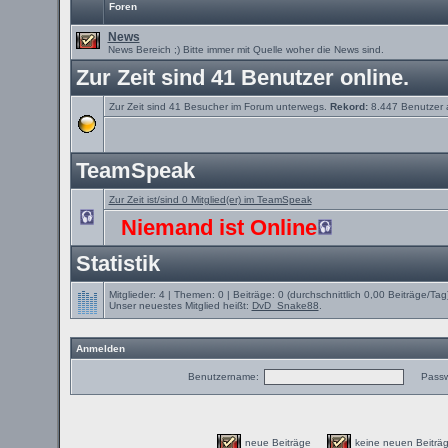
Foren
News
News Bereich ;) Bitte immer mit Quelle woher die News sind.
Zur Zeit sind 41 Benutzer online.
Zur Zeit sind 41 Besucher im Forum unterwegs.
Rekord:
8.447 Benutzer
TeamSpeak
Zur Zeit ist/sind 0 Mitglied(er) im TeamSpeak
Niemand ist Online
Statistik
Mitglieder: 4 | Themen: 0 | Beiträge: 0 (durchschnittlich 0,00 Beiträge/Tag
Unser neuestes Mitglied heißt:
DvD_Snake88
.
Anmelden
Benutzername:
Passw
neue Beiträge
keine neuen Beit