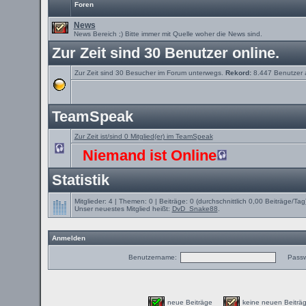
Foren
News
News Bereich ;) Bitte immer mit Quelle woher die News sind.
Zur Zeit sind 30 Benutzer online.
Zur Zeit sind 30 Besucher im Forum unterwegs.
Rekord:
8.447 Benutzer
TeamSpeak
Zur Zeit ist/sind 0 Mitglied(er) im TeamSpeak
Niemand ist Online
Statistik
Mitglieder: 4 | Themen: 0 | Beiträge: 0 (durchschnittlich 0,00 Beiträge/Tag
Unser neuestes Mitglied heißt:
DvD_Snake88
.
Anmelden
Benutzername:
Passw
neue Beiträge
keine neuen Beit