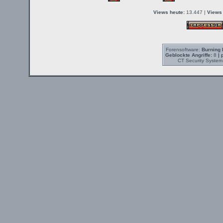
Views heute:
13.447 |
Views 
Forensoftware:
Burning 
Geblockte Angriffe:
8
| 
CT Security System