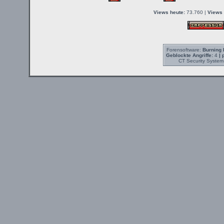
Views heute:
73.760 |
Views 
Forensoftware:
Burning 
Geblockte Angriffe:
4
| 
CT Security System