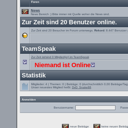
Foren
News
News Bereich ;) Bitte immer mit Quelle woher die News sind.
Zur Zeit sind 20 Benutzer online.
Zur Zeit sind 20 Besucher im Forum unterwegs.
Rekord:
8.447 Benutzer
TeamSpeak
Zur Zeit ist/sind 0 Mitglied(er) im TeamSpeak
Niemand ist Online
Statistik
Mitglieder: 4 | Themen: 0 | Beiträge: 0 (durchschnittlich 0,00 Beiträge/Tag
Unser neuestes Mitglied heißt:
DvD_Snake88
.
Anmelden
Benutzername:
Passw
neue Beiträge
keine neuen Beit