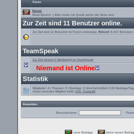
Foren
News
News Bereich ;) Bitte immer mit Quelle woher die News sind.
Zur Zeit sind 11 Benutzer online.
Zur Zeit sind 11 Besucher im Forum unterwegs.
Rekord:
8.447 Benutzer 
TeamSpeak
Zur Zeit ist/sind 0 Mitglied(er) im TeamSpeak
Niemand ist Online
Statistik
Mitglieder: 4 | Themen: 0 | Beiträge: 0 (durchschnittlich 0,00 Beiträge/Tag
Unser neuestes Mitglied heißt:
DvD_Snake88
.
Anmelden
Benutzername:
Passw
neue Beiträge
keine neuen Beit