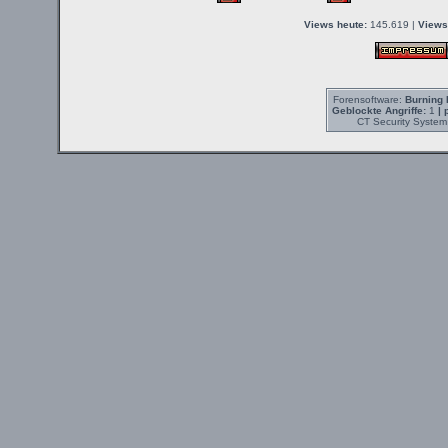
Views heute:
145.619 |
Views
Forensoftware:
Burning 
Geblockte Angriffe:
1
| 
CT Security System