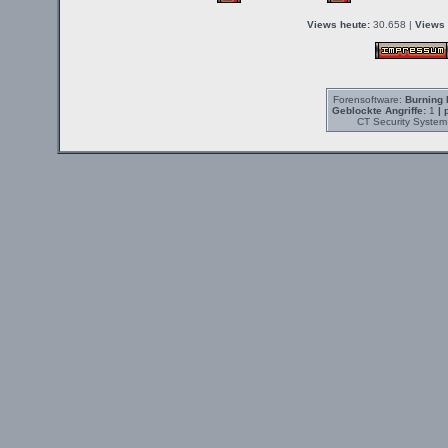
Views heute:
30.658 |
Views 
Forensoftware:
Burning 
Geblockte Angriffe:
1
| 
CT Security System