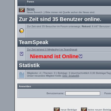
Foren
News
News Bereich ;) Bitte immer mit Quelle woher die News sind.
Zur Zeit sind 35 Benutzer online.
Zur Zeit sind 35 Besucher im Forum unterwegs.
Rekord:
8.447 Benutzer
TeamSpeak
Zur Zeit ist/sind 0 Mitglied(er) im TeamSpeak
Niemand ist Online
Statistik
Mitglieder: 4 | Themen: 0 | Beiträge: 0 (durchschnittlich 0,00 Beiträge/Tag
Unser neuestes Mitglied heißt:
DvD_Snake88
.
Anmelden
Benutzername:
Passw
neue Beiträge
keine neuen Beit