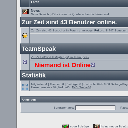
Foren
News
News Bereich ;) Bitte immer mit Quelle woher die News sind.
Zur Zeit sind 43 Benutzer online.
Zur Zeit sind 43 Besucher im Forum unterwegs.
Rekord:
8.447 Benutzer
TeamSpeak
Zur Zeit ist/sind 0 Mitglied(er) im TeamSpeak
Niemand ist Online
Statistik
Mitglieder: 4 | Themen: 0 | Beiträge: 0 (durchschnittlich 0,00 Beiträge/Tag
Unser neuestes Mitglied heißt:
DvD_Snake88
.
Anmelden
Benutzername:
Passw
neue Beiträge
keine neuen Beit