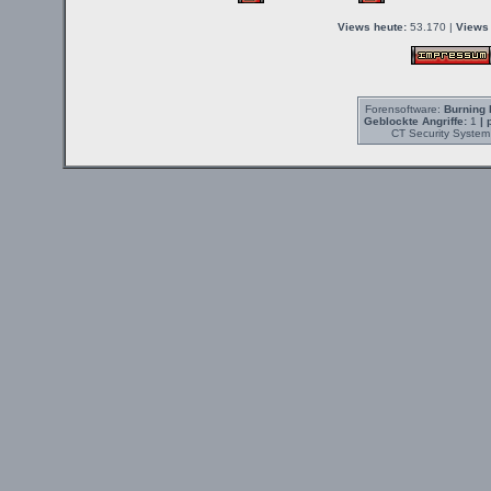
Views heute:
53.170 |
Views 
Forensoftware:
Burning 
Geblockte Angriffe:
1
| 
CT Security System